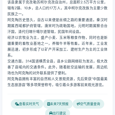
该县隶属于克孜勒苏柯尔克孜自治州，总面积2.5万平方公里，
辖有2镇、10乡，总人口约17万人，其中柯尔克孜族为主要少数
民族之一。
阿克陶历史悠久，自古以来便是丝绸之路的重要通道。秦汉时
期属西域都护府管辖，唐宋时为疏勒国地，元明时期属察合台
汗国，清代归喀什噶尔道管辖，民国年间设县。
经济以农牧业为主，盛产小麦、玉米等粮食作物，同时也是新
疆重要的畜牧业基地之一，养殖牛羊等牲畜。近年来，工业发
展迅速，初步形成了以矿产开采加工、建材生产为主的工业体
系。
交通方面，314国道横贯全县，县乡公路网络较为发达，极大改
善了县域内的交通条件。此外，随着航空运输的发展，周边机
场也为阿克陶的对外联系提供了便利。
阿克陶县拥有丰富的自然和人文景观资源，先后荣获“中国最美
生态旅游县”等多项荣誉称号，吸引着众多游客前来观光游览。
查看实时天气
未来7天预报
空气质量查询
出行建议