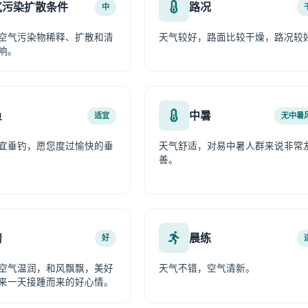
气污染扩散条件
路况
中
空气污染物稀释、扩散和清
天气较好，路面比较干燥，路况较
响。
鱼
中暑
适宜
无中暑
宜垂钓，愿您度过愉快的垂
天气舒适，对易中暑人群来说非常
善。
情
晨练
好
空气温润，和风飘飘，美好
天气不错，空气清新。
来一天接踵而来的好心情。