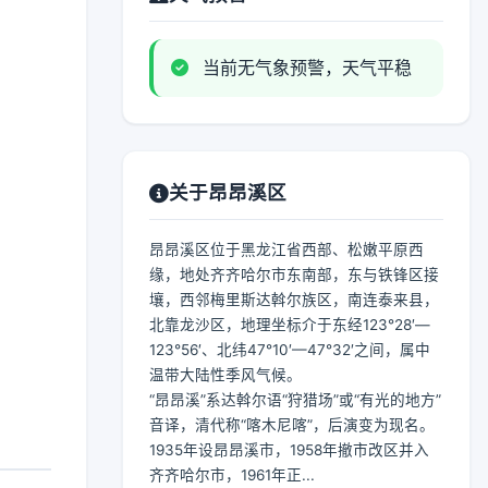
当前无气象预警，天气平稳
关于昂昂溪区
昂昂溪区位于黑龙江省西部、松嫩平原西
缘，地处齐齐哈尔市东南部，东与铁锋区接
壤，西邻梅里斯达斡尔族区，南连泰来县，
北靠龙沙区，地理坐标介于东经123°28′—
123°56′、北纬47°10′—47°32′之间，属中
温带大陆性季风气候。
“昂昂溪”系达斡尔语“狩猎场”或“有光的地方”
音译，清代称“喀木尼喀”，后演变为现名。
1935年设昂昂溪市，1958年撤市改区并入
齐齐哈尔市，1961年正...