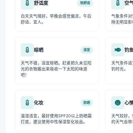
舒适度
空
较舒适
白天天气晴好，早晚会感觉偏凉，午后
气象条件对
舒适、宜人。
除无明显影
晾晒
钓
适宜
天气不错，适宜晾晒。赶紧把久未见阳
天气条件适
光的衣物搬出来吸收一下太阳的味道
钓时光。
吧！
化妆
心
防晒
温湿适宜，最好使用SPF20以上防晒霜
天气较好，
打底，建议使用中性保湿型化妆品。
的天气会带