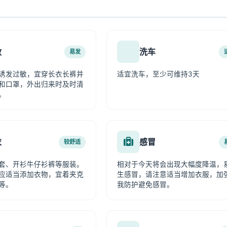
敏
洗车
易发
诱发过敏，宜穿长衣长裤并
适宜洗车，至少可维持3天
和口罩，外出归来时及时清
。
衣
感冒
较舒适
套、开衫牛仔衫裤等服装。
相对于今天将会出现大幅度降温，
应适当添加衣物，宜着夹克
生感冒，请注意适当增加衣服，加
等。
我防护避免感冒。