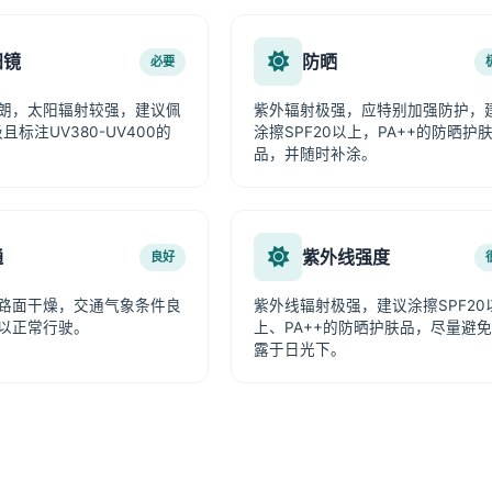
阳镜
防晒
必要
朗，太阳辐射较强，建议佩
紫外辐射极强，应特别加强防护，
且标注UV380-UV400的
涂擦SPF20以上，PA++的防晒护
品，并随时补涂。
通
紫外线强度
良好
路面干燥，交通气象条件良
紫外线辐射极强，建议涂擦SPF20
以正常行驶。
上、PA++的防晒护肤品，尽量避
露于日光下。