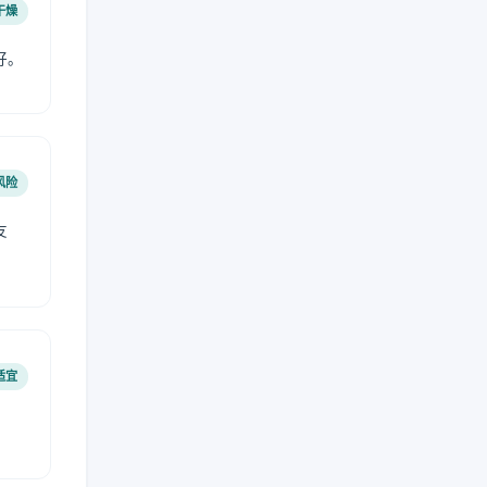
干燥
好。
风险
友
适宜