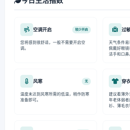
今日生活指数
空调开启
过
较少开启
您将感到很舒适，一般不需要开启空
天气条件易
调。
佩戴好眼镜
洁手和口鼻
风寒
穿
无
温度未达到风寒所需的低温，稍作防寒
建议着薄外
准备即可。
年老体弱者
衫、薄毛衣