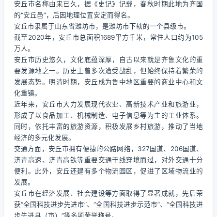
安丘市名称由来已久，据《史记》记载，春秋时期此地为齐国
的“安丘邑”，后因地理位置安定而得名。
安丘市隶属于山东省潍坊市，是潍坊市下辖的一个县级市。
截至2020年，安丘市总面积1689平方千米，常住人口约为105
万人。
安丘市历史悠久，文化底蕴深厚，自古以来就是齐鲁文化的重
要发源地之一。历史上曾多次遭受战乱，但始终保持着繁荣的
发展态势。明清时期，安丘成为鲁中地区重要的商业中心和文
化重镇。
近年来，安丘市大力发展现代农业、高新技术产业和旅游业，
形成了以食品加工、机械制造、电子信息等为主的工业体系。
同时，依托丰富的旅游资源，积极发展乡村旅游，推动了当地
经济的多元化发展。
交通方面，安丘市拥有便捷的公路网络，327国道、206国道、
济青高速、济青高铁等重要交通干线穿境而过，对外交通十分
便利。此外，安丘还建有多个物流园区，促进了区域物流业的
发展。
安丘市在经济发展、社会建设等方面取得了显著成就，先后荣
获“全国科技进步先进市”、“全国科技进步示范市”、“全国科技进
步先进县（市）”等多项荣誉称号。