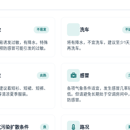
敏
洗车
不易发
不
易诱发过敏，有降水，特殊
将有降水，不宜洗车，建议至少1天
预防感冒可能引发的过敏。
再洗车。
衣
感冒
炎热
建议着短衫、短裙、短裤、
各项气象条件适宜，发生感冒几率
等清凉夏季服装。
低。但请避免长期处于空调房间中
防感冒。
气污染扩散条件
路况
良