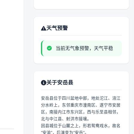
天气预警
当前无气象预警，天气平稳
关于安岳县
安岳县位于四川盆地中部，地处沱江、涪江
分水岭上，东邻重庆市潼南区、遂宁市安居
区，南接内江市东兴区，西与乐至县相邻，
北与中江县、射洪市接壤。
因县城位于山麓之上，形若鸳鸯戏水，故名
“安渝”，后演变为“安岳”。