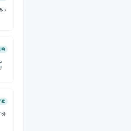
请小
影响
中
舒
不宜
户外