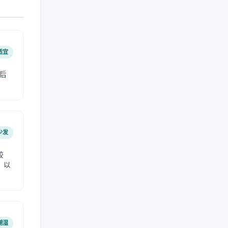
适宜
后
少发
较
，以
潮湿