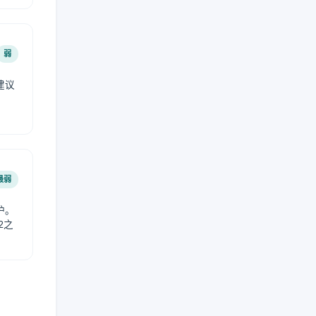
弱
建议
。
最弱
护。
2之