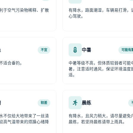
利于空气污染物稀释、扩散
有降水，路面潮湿，车辆易打滑，
心驾驶。
鱼
中暑
不宜
可能有
不适合垂钓。
中暑等级不高，但体质较弱者可能
暑，注意适时通风，保证环境温度
适。
情
晨练
较差
水不仅给大地带来了一丝清
有降水，且风力稍大，请尽量避免
较高气温带来的烦躁心绪降
晨练，若坚持晨练请带上雨具。