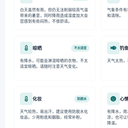
白天虽然有雨，但仍无法削弱较高气温
气象条件有
带来的暑意，同时降雨造成湿度加大会
和清除。
您感到有些闷热，不很舒适。
晾晒
钓
不太适宜
有降水，可能会淋湿晾晒的衣物，不太
天气太热，
适宜晾晒。请随时注意天气变化。
化妆
心
防脱水
天气较热，易出汗，建议使用防脱水化
有降水，雨
妆品，少用粉底和胭脂，经常补粉。
凉，也可让
降温。