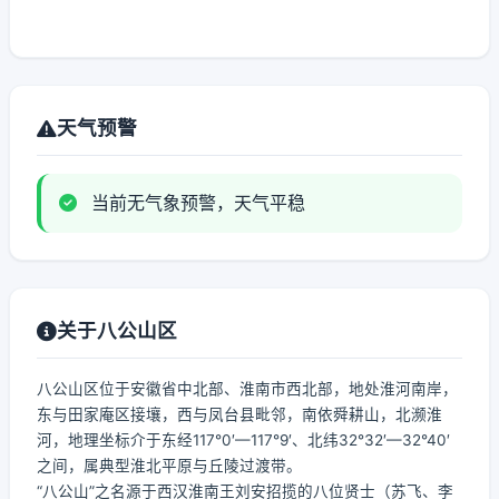
天气预警
当前无气象预警，天气平稳
关于八公山区
八公山区位于安徽省中北部、淮南市西北部，地处淮河南岸，
东与田家庵区接壤，西与凤台县毗邻，南依舜耕山，北濒淮
河，地理坐标介于东经117°0′—117°9′、北纬32°32′—32°40′
之间，属典型淮北平原与丘陵过渡带。
“八公山”之名源于西汉淮南王刘安招揽的八位贤士（苏飞、李