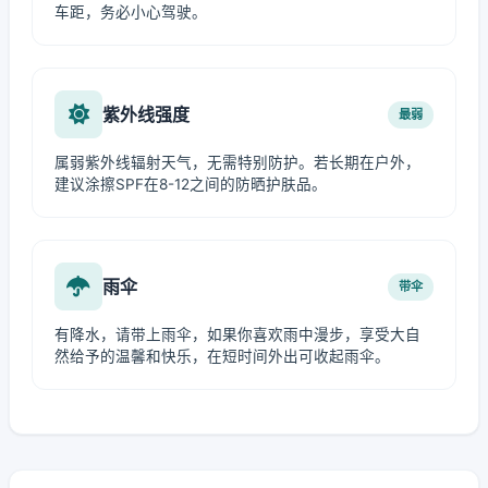
车距，务必小心驾驶。
紫外线强度
最弱
属弱紫外线辐射天气，无需特别防护。若长期在户外，
建议涂擦SPF在8-12之间的防晒护肤品。
雨伞
带伞
有降水，请带上雨伞，如果你喜欢雨中漫步，享受大自
然给予的温馨和快乐，在短时间外出可收起雨伞。