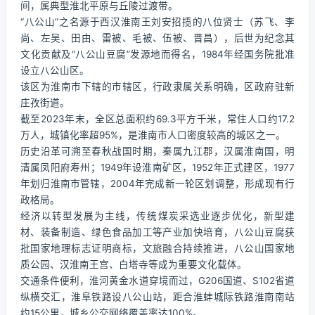
间，属典型淮北平原与丘陵过渡带。
“八公山”之名源于西汉淮南王刘安招揽的八位贤士（苏飞、李
尚、左吴、田由、雷被、毛被、伍被、晋昌），后世为纪念其
文化贡献及“八公山豆腐”发源地而得名，1984年经国务院批准
设立八公山区。
该区为淮南市下辖的市辖区，行政隶属关系明确，区政府驻新
庄孜街道。
截至2023年末，全区总面积约69.3平方千米，常住人口约17.2
万人，城镇化率超95%，是淮南市人口密度较高的城区之一。
历史沿革可溯至春秋战国时期，秦属九江郡，汉属淮南国，明
清属凤阳府寿州；1949年设淮南矿区，1952年正式建区，1977
年划归淮南市管辖，2004年完成新一轮区划调整，形成现有行
政格局。
经济以转型发展为主线，传统煤炭采选业逐步优化，新型建
材、装备制造、绿色食品加工等产业加快培育，八公山豆腐获
批国家地理标志证明商标，文旅融合持续推进，八公山国家地
质公园、汉淮南王宫、白塔寺等成为重要文化载体。
交通条件便利，淮河黄金水道穿境而过，G206国道、S102省道
纵横交汇，淮阜铁路设八公山站，距合淮蚌城际铁路淮南南站
约15公里，城乡公交网络覆盖率达100%。