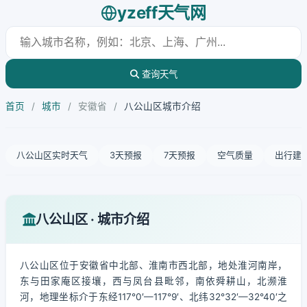
yzeff天气网
查询天气
首页
/
城市
/
安徽省
/
八公山区城市介绍
八公山区实时天气
3天预报
7天预报
空气质量
出行建
八公山区 · 城市介绍
八公山区位于安徽省中北部、淮南市西北部，地处淮河南岸，
东与田家庵区接壤，西与凤台县毗邻，南依舜耕山，北濒淮
河，地理坐标介于东经117°0′—117°9′、北纬32°32′—32°40′之