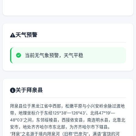
天气预警
当前无气象预警，天气平稳
关于拜泉县
拜泉县位于黑龙江省中西部，松嫩平原与小兴安岭余脉过渡地
带，地理坐标介于东经125°38′—126°43′、北纬47°19′—
48°03′之间，东邻绥棱县，西接依安县，南连明水县，北靠北
安市，地处齐齐哈尔市东北部，为齐齐哈尔市下辖县。
“拜泉”之名源于境内拜泉河（旧称“巴彦沟”，满语“富饶的河