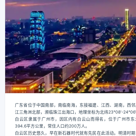
广东省位于中国南部，南临南海，东接福建、江西、湖南，西邻
江三角洲北部，濒临珠江出海口，地理坐标为北纬23°08′-24°06′，东经1
白云区隶属于广州市，因区内有白云山而得名，位于广州市东北部，地理坐
394.6平方公里，常住人口约200万人。
白云区历史悠久，早在新石器时代就有先民在此活动。明清时期