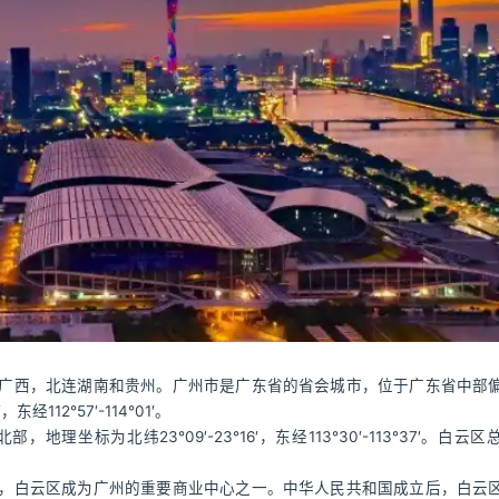
广西，北连湖南和贵州。广州市是广东省的省会城市，位于广东省中部
12°57′-114°01′。
标为北纬23°09′-23°16′，东经113°30′-113°37′。白云区
，白云区成为广州的重要商业中心之一。中华人民共和国成立后，白云