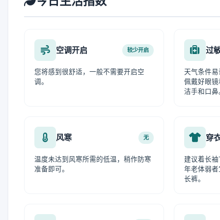
今日生活指数
空调开启
过
较少开启
您将感到很舒适，一般不需要开启空
天气条件易
调。
佩戴好眼镜
洁手和口鼻
风寒
穿
无
温度未达到风寒所需的低温，稍作防寒
建议着长袖
准备即可。
年老体弱者
长裤。