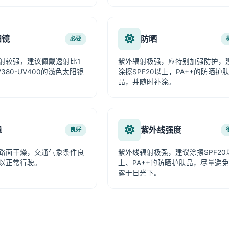
阳镜
防晒
必要
射较强，建议佩戴透射比1
紫外辐射极强，应特别加强防护，
380-UV400的浅色太阳镜
涂擦SPF20以上，PA++的防晒护
品，并随时补涂。
通
紫外线强度
良好
路面干燥，交通气象条件良
紫外线辐射极强，建议涂擦SPF20
以正常行驶。
上、PA++的防晒护肤品，尽量避
露于日光下。