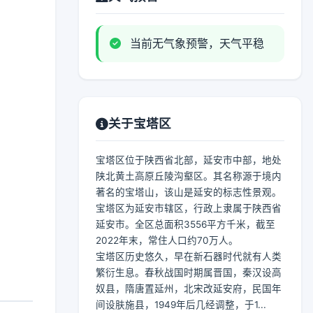
当前无气象预警，天气平稳
关于宝塔区
宝塔区位于陕西省北部，延安市中部，地处
陕北黄土高原丘陵沟壑区。其名称源于境内
著名的宝塔山，该山是延安的标志性景观。
宝塔区为延安市辖区，行政上隶属于陕西省
延安市。全区总面积3556平方千米，截至
2022年末，常住人口约70万人。
宝塔区历史悠久，早在新石器时代就有人类
繁衍生息。春秋战国时期属晋国，秦汉设高
奴县，隋唐置延州，北宋改延安府，民国年
间设肤施县，1949年后几经调整，于1...