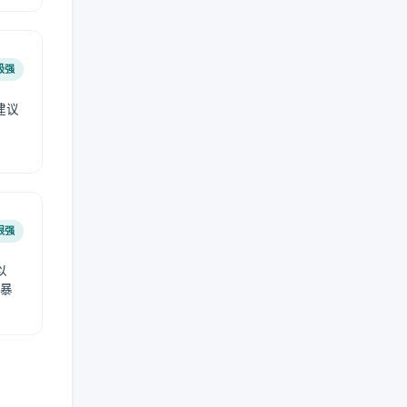
极强
建议
肤
很强
以
免暴