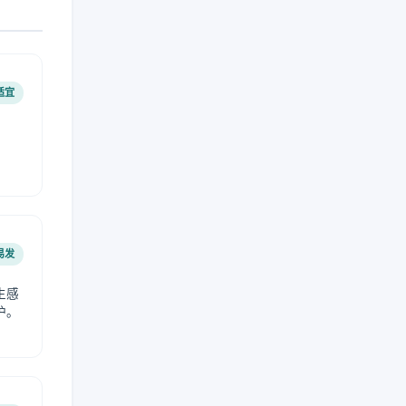
适宜
易发
生感
护。