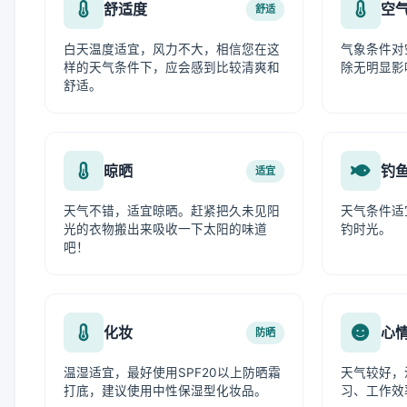
舒适度
空
舒适
白天温度适宜，风力不大，相信您在这
气象条件对
样的天气条件下，应会感到比较清爽和
除无明显影
舒适。
晾晒
钓
适宜
天气不错，适宜晾晒。赶紧把久未见阳
天气条件适
光的衣物搬出来吸收一下太阳的味道
钓时光。
吧！
化妆
心
防晒
温湿适宜，最好使用SPF20以上防晒霜
天气较好，
打底，建议使用中性保湿型化妆品。
习、工作效