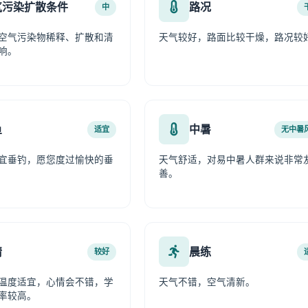
气污染扩散条件
路况
中
空气污染物稀释、扩散和清
天气较好，路面比较干燥，路况较
响。
鱼
中暑
适宜
无中暑
宜垂钓，愿您度过愉快的垂
天气舒适，对易中暑人群来说非常
善。
情
晨练
较好
温度适宜，心情会不错，学
天气不错，空气清新。
率较高。