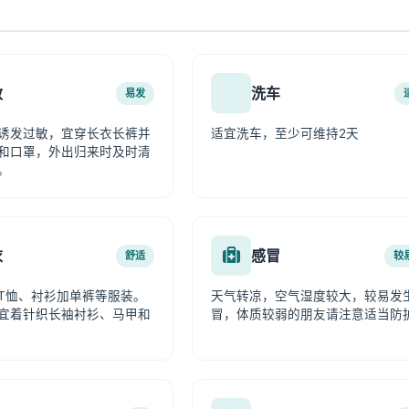
敏
洗车
易发
诱发过敏，宜穿长衣长裤并
适宜洗车，至少可维持2天
和口罩，外出归来时及时清
。
衣
感冒
舒适
较
T恤、衬衫加单裤等服装。
天气转凉，空气湿度较大，较易发
宜着针织长袖衬衫、马甲和
冒，体质较弱的朋友请注意适当防