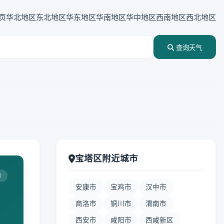
页
华北地区
东北地区
华东地区
华南地区
华中地区
西南地区
西北地区
查询天气
宝塔区附近城市
0
安康市
宝鸡市
汉中市
商洛市
铜川市
渭南市
西安市
咸阳市
西咸新区