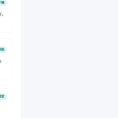
干燥
好。
风险
友
适宜