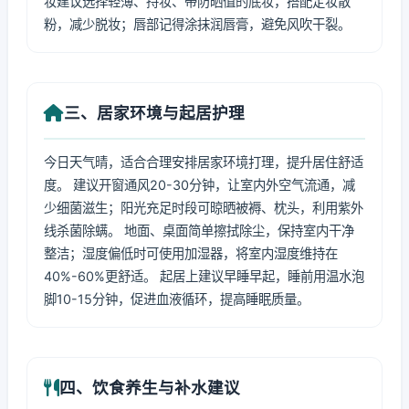
妆建议选择轻薄、持妆、带防晒值的底妆，搭配定妆散
粉，减少脱妆；唇部记得涂抹润唇膏，避免风吹干裂。
三、居家环境与起居护理
今日天气晴，适合合理安排居家环境打理，提升居住舒适
度。 建议开窗通风20-30分钟，让室内外空气流通，减
少细菌滋生；阳光充足时段可晾晒被褥、枕头，利用紫外
线杀菌除螨。 地面、桌面简单擦拭除尘，保持室内干净
整洁；湿度偏低时可使用加湿器，将室内湿度维持在
40%-60%更舒适。 起居上建议早睡早起，睡前用温水泡
脚10-15分钟，促进血液循环，提高睡眠质量。
四、饮食养生与补水建议