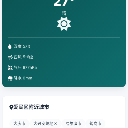
27°
晴
湿度 57%
西风 5-6级
气压 977hPa
降水 0mm
爱民区附近城市
大庆市
大兴安岭地区
哈尔滨市
鹤岗市