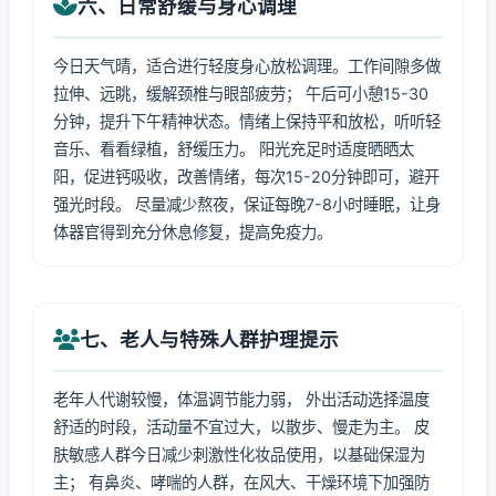
六、日常舒缓与身心调理
今日天气晴，适合进行轻度身心放松调理。工作间隙多做
拉伸、远眺，缓解颈椎与眼部疲劳； 午后可小憩15-30
分钟，提升下午精神状态。情绪上保持平和放松，听听轻
音乐、看看绿植，舒缓压力。 阳光充足时适度晒晒太
阳，促进钙吸收，改善情绪，每次15-20分钟即可，避开
强光时段。 尽量减少熬夜，保证每晚7-8小时睡眠，让身
体器官得到充分休息修复，提高免疫力。
七、老人与特殊人群护理提示
老年人代谢较慢，体温调节能力弱， 外出活动选择温度
舒适的时段，活动量不宜过大，以散步、慢走为主。 皮
肤敏感人群今日减少刺激性化妆品使用，以基础保湿为
主； 有鼻炎、哮喘的人群，在风大、干燥环境下加强防