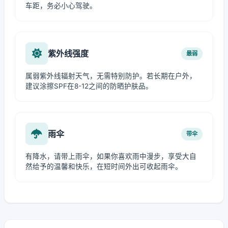
车距，务必小心驾驶。
紫外线强度
最弱
属弱紫外线辐射天气，无需特别防护。若长期在户外，
建议涂擦SPF在8-12之间的防晒护肤品。
雨伞
带伞
有降水，请带上雨伞，如果你喜欢雨中漫步，享受大自
然给予的温馨和快乐，在短时间外出可收起雨伞。