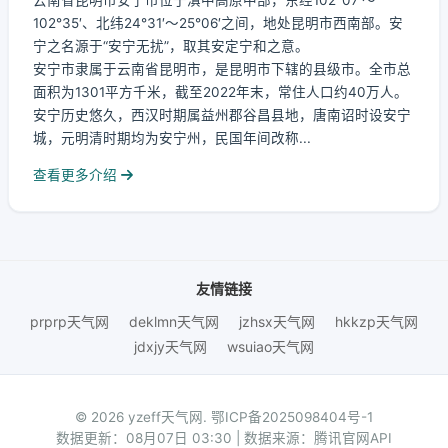
云南省昆明市安宁市位于滇中高原中部，东经102°07′～
102°35′、北纬24°31′～25°06′之间，地处昆明市西南部。安
宁之名源于“安宁无扰”，取其安定宁和之意。
安宁市隶属于云南省昆明市，是昆明市下辖的县级市。全市总
面积为1301平方千米，截至2022年末，常住人口约40万人。
安宁历史悠久，西汉时期属益州郡谷昌县地，唐南诏时设安宁
城，元明清时期均为安宁州，民国年间改称...
查看更多介绍
友情链接
prprp天气网
deklmn天气网
jzhsx天气网
hkkzp天气网
jdxjy天气网
wsuiao天气网
© 2026 yzeff天气网.
鄂ICP备2025098404号-1
数据更新：08月07日 03:30 | 数据来源：腾讯官网API