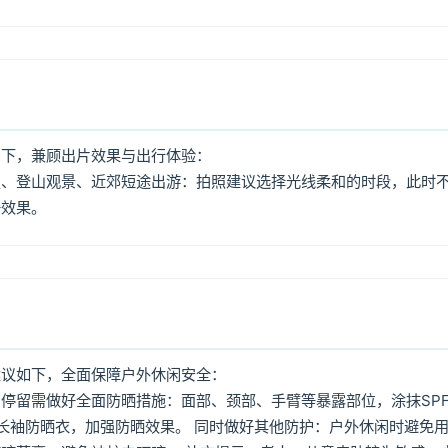
如下，兼顾出片效果与出行体验：
照、登山观景、近郊短途出游：拍照建议选择光线柔和的时段，此时
好效果。
建议如下，全面保障户外休闲安全：
停留需做好全面防晒措施：面部、颈部、手臂等暴露部位，涂抹SPF
着长袖防晒衣，加强防晒效果。 同时做好其他防护：户外休闲时避免