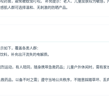
咬药膏，避免被蚊虫叮咬。 补充提示：老人、儿童皮肤较为敏感，
敏感肌人群可选择温和、无刺激的防晒产品。
提示如下，覆盖各类人群：
动饮料，补充出汗流失的电解质。
免剧烈运动，有人陪同，随身携带急救药品；儿童户外休闲时，需有家
、急救药品，以备不时之需；遵守当地公共秩序，不随意踩踏草坪、丢