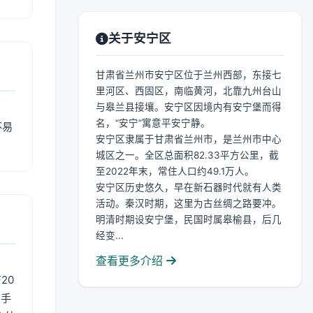
关于安宁区
甘肃省兰州市安宁区位于兰州西部，东接七
里河区、西固区，南临黄河，北靠九州台山
与皋兰县接壤。安宁区因境内有安宁堡而得
名，“安宁”寓意平安宁静。
不易
安宁区隶属于甘肃省兰州市，是兰州市中心
城区之一。全区总面积82.33平方公里，截
至2022年末，常住人口约49.1万人。
安宁区历史悠久，早在新石器时代就有人类
活动。秦汉时期，这里为古丝绸之路要冲。
明清时期设安宁堡，民国时属皋榆县，后几
经变...
查看更多介绍
20
用手