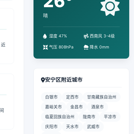
26°
晴
湿度 47%
西南风 3-4级
、近
气压 808hPa
降水 0mm
安宁区附近城市
白银市
定西市
甘南藏族自治州
嘉峪关市
金昌市
酒泉市
间
临夏回族自治州
陇南市
平凉市
庆阳市
天水市
武威市