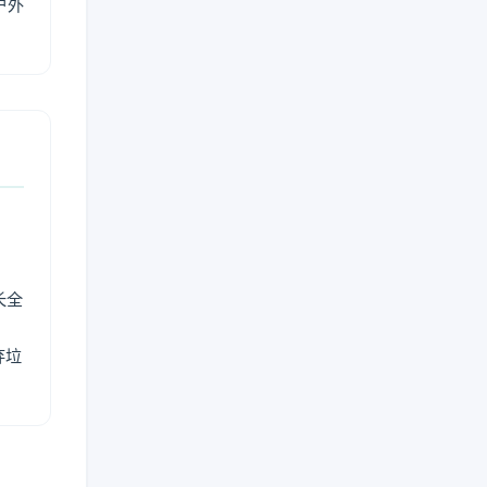
户外
长全
弃垃