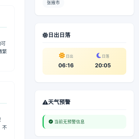
张掖市
日出日落
动可
通繁
日出
日落
06:16
20:05
天气预警
较
当前无预警信息
、不