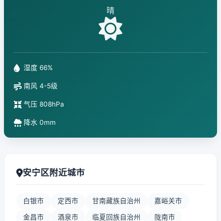
晴
湿度 66%
南风 4-5级
气压 808hPa
降水 0mm
安宁区附近城市
白银市
定西市
甘南藏族自治州
嘉峪关市
金昌市
酒泉市
临夏回族自治州
陇南市