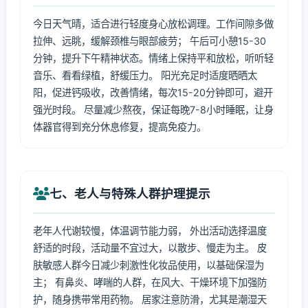
今日天气晴，适合进行轻度身心放松调理。工作间隙多做
拉伸、远眺，缓解颈椎与眼部疲劳； 午后可小憩15-30
分钟，提升下午精神状态。情绪上保持平和放松，听听轻
音乐、看看绿植，舒缓压力。 阳光充足时适度晒晒太
阳，促进钙吸收，改善情绪，每次15-20分钟即可，避开
强光时段。 尽量减少熬夜，保证每晚7-8小时睡眠，让身
体器官得到充分休息修复，提高免疫力。
七、老人与特殊人群护理提示
老年人代谢较慢，体温调节能力弱， 外出活动选择温度
舒适的时段，活动量不宜过大，以散步、慢走为主。 皮
肤敏感人群今日减少刺激性化妆品使用，以基础保湿为
主； 有鼻炎、哮喘的人群，在风大、干燥环境下加强防
护，随身携带常用药物。 居家注意防滑，尤其是潮湿天