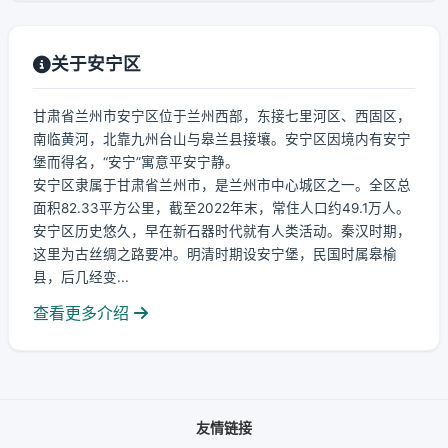
关于安宁区
甘肃省兰州市安宁区位于兰州西部，东接七里河区、西固区，
南临黄河，北靠九州台山与皋兰县接壤。安宁区因境内有安宁
堡而得名，“安宁”寓意平安宁静。
安宁区隶属于甘肃省兰州市，是兰州市中心城区之一。全区总
面积82.33平方公里，截至2022年末，常住人口约49.1万人。
安宁区历史悠久，早在新石器时代就有人类活动。秦汉时期，
这里为古丝绸之路要冲。明清时期设安宁堡，民国时属皋榆
县，后几经变...
查看更多介绍
友情链接