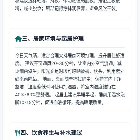
妆建议选择轻薄、持妆、带防晒值的底妆，搭配定妆散
粉，减少脱妆；唇部记得涂抹润唇膏，避免风吹干裂。
三、居家环境与起居护理
今日天气晴，适合合理安排居家环境打理，提升居住舒适
度。 建议开窗通风20-30分钟，让室内外空气流通，减
少细菌滋生；阳光充足时段可晾晒被褥、枕头，利用紫外
线杀菌除螨。 地面、桌面简单擦拭除尘，保持室内干净
整洁；湿度偏低时可使用加湿器，将室内湿度维持在
40%-60%更舒适。 起居上建议早睡早起，睡前用温水泡
脚10-15分钟，促进血液循环，提高睡眠质量。
四、饮食养生与补水建议