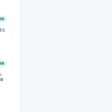
极强
建议
肤
很强
以
免暴