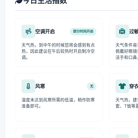
今日生活指数
空调开启
过
部分时间开启
天气热，到中午的时候您将会感到有点
天气条件易
热，因此建议在午后较热时开启制冷空
佩戴好眼镜
调。
洁手和口鼻
风寒
穿
无
温度未达到风寒所需的低温，稍作防寒
天气热，建
准备即可。
套、T恤等