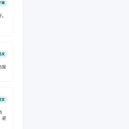
干燥
好。
易发
色服
适宜
稍
，避