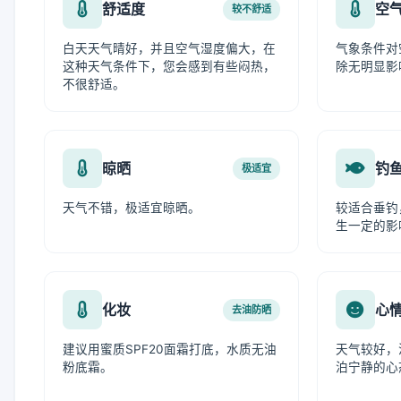
舒适度
空
较不舒适
白天天气晴好，并且空气湿度偏大，在
气象条件对
这种天气条件下，您会感到有些闷热，
除无明显影
不很舒适。
晾晒
钓
极适宜
天气不错，极适宜晾晒。
较适合垂钓
生一定的影
化妆
心
去油防晒
建议用蜜质SPF20面霜打底，水质无油
天气较好，
粉底霜。
泊宁静的心