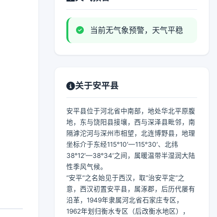
当前无气象预警，天气平稳
关于安平县
安平县位于河北省中南部，地处华北平原腹
地，东与饶阳县接壤，西与深泽县毗邻，南
隔滹沱河与深州市相望，北连博野县，地理
坐标介于东经115°10′—115°30′、北纬
38°12′—38°34′之间，属暖温带半湿润大陆
性季风气候。
“安平”之名始见于西汉，取“治安平定”之
意，西汉初置安平县，属涿郡，后历代屡有
沿革，1949年隶属河北省石家庄专区，
1962年划归衡水专区（后改衡水地区），