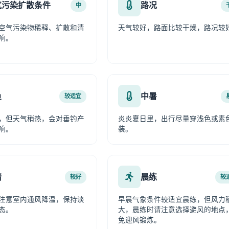
气污染扩散条件
路况
中
空气污染物稀释、扩散和清
天气较好，路面比较干燥，路况较
响。
鱼
中暑
较适宜
，但天气稍热，会对垂钓产
炎炎夏日里，出行尽量穿浅色或素
响。
装。
情
晨练
较好
较
注意室内通风降温，保持淡
早晨气象条件较适宜晨练，但风力
态。
大，晨练时请注意选择避风的地点
免迎风锻炼。