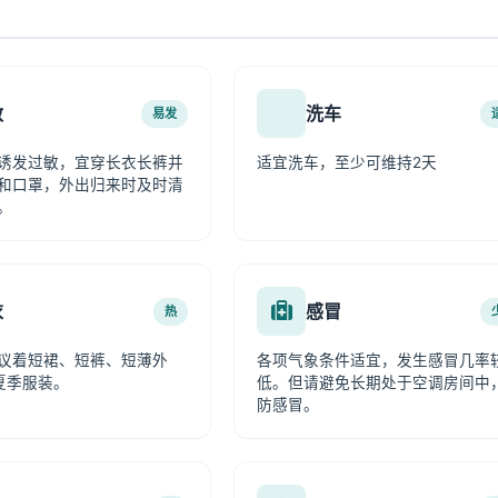
敏
洗车
易发
诱发过敏，宜穿长衣长裤并
适宜洗车，至少可维持2天
和口罩，外出归来时及时清
。
衣
感冒
热
议着短裙、短裤、短薄外
各项气象条件适宜，发生感冒几率
夏季服装。
低。但请避免长期处于空调房间中
防感冒。