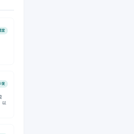
适宜
少发
较
，以