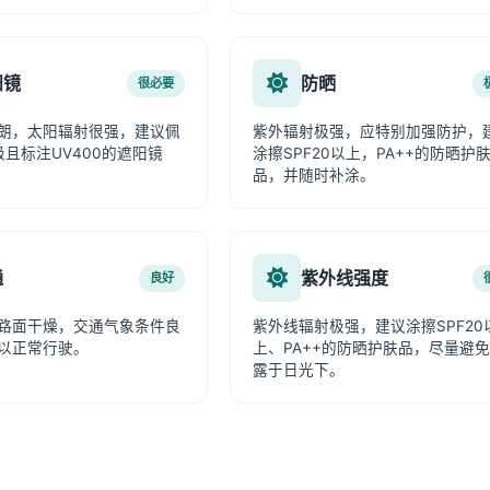
阳镜
防晒
很必要
朗，太阳辐射很强，建议佩
紫外辐射极强，应特别加强防护，
级且标注UV400的遮阳镜
涂擦SPF20以上，PA++的防晒护
品，并随时补涂。
通
紫外线强度
良好
路面干燥，交通气象条件良
紫外线辐射极强，建议涂擦SPF20
以正常行驶。
上、PA++的防晒护肤品，尽量避
露于日光下。