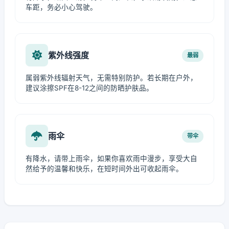
车距，务必小心驾驶。
紫外线强度
最弱
属弱紫外线辐射天气，无需特别防护。若长期在户外，
建议涂擦SPF在8-12之间的防晒护肤品。
雨伞
带伞
有降水，请带上雨伞，如果你喜欢雨中漫步，享受大自
然给予的温馨和快乐，在短时间外出可收起雨伞。