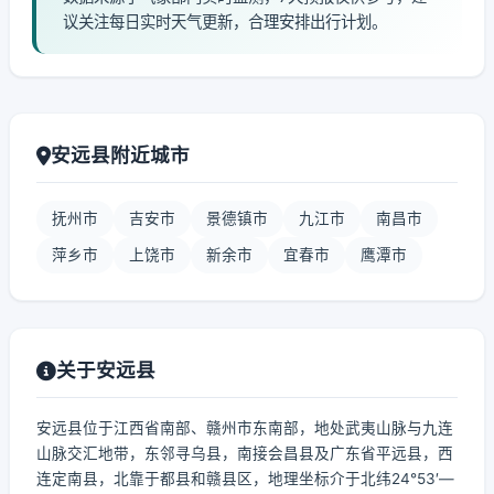
议关注每日实时天气更新，合理安排出行计划。
安远县附近城市
抚州市
吉安市
景德镇市
九江市
南昌市
萍乡市
上饶市
新余市
宜春市
鹰潭市
关于安远县
安远县位于江西省南部、赣州市东南部，地处武夷山脉与九连
山脉交汇地带，东邻寻乌县，南接会昌县及广东省平远县，西
连定南县，北靠于都县和赣县区，地理坐标介于北纬24°53′—