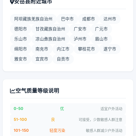
安岳县附近城市
阿坝藏族羌族自治州
巴中市
成都市
达州市
德阳市
甘孜藏族自治州
广安市
广元市
乐山市
凉山彝族自治州
泸州市
眉山市
绵阳市
南充市
内江市
攀枝花市
遂宁市
雅安市
宜宾市
自贡市
空气质量等级说明
0-50
优
适宜户外活动
51-100
良
可接受，少数敏感人群注意
101-150
轻度污染
敏感人群减少户外活动