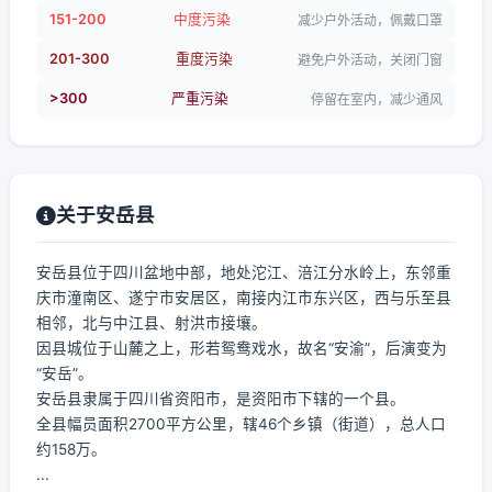
151-200
中度污染
减少户外活动，佩戴口罩
201-300
重度污染
避免户外活动，关闭门窗
>300
严重污染
停留在室内，减少通风
关于安岳县
安岳县位于四川盆地中部，地处沱江、涪江分水岭上，东邻重
庆市潼南区、遂宁市安居区，南接内江市东兴区，西与乐至县
相邻，北与中江县、射洪市接壤。
因县城位于山麓之上，形若鸳鸯戏水，故名“安渝”，后演变为
“安岳”。
安岳县隶属于四川省资阳市，是资阳市下辖的一个县。
全县幅员面积2700平方公里，辖46个乡镇（街道），总人口
约158万。
...