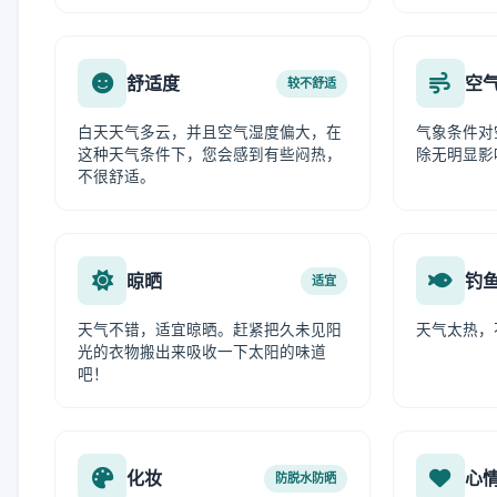
舒适度
空
较不舒适
白天天气多云，并且空气湿度偏大，在
气象条件对
这种天气条件下，您会感到有些闷热，
除无明显影
不很舒适。
晾晒
钓
适宜
天气不错，适宜晾晒。赶紧把久未见阳
天气太热，
光的衣物搬出来吸收一下太阳的味道
吧！
化妆
心
防脱水防晒