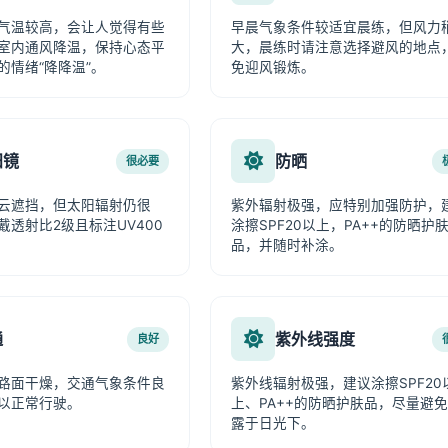
气温较高，会让人觉得有些
早晨气象条件较适宜晨练，但风力
室内通风降温，保持心态平
大，晨练时请注意选择避风的地点
的情绪“降降温”。
免迎风锻炼。
阳镜
防晒
很必要
云遮挡，但太阳辐射仍很
紫外辐射极强，应特别加强防护，
戴透射比2级且标注UV400
涂擦SPF20以上，PA++的防晒护
品，并随时补涂。
通
紫外线强度
良好
路面干燥，交通气象条件良
紫外线辐射极强，建议涂擦SPF20
以正常行驶。
上、PA++的防晒护肤品，尽量避
露于日光下。