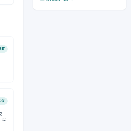
适宜
少发
较
，以