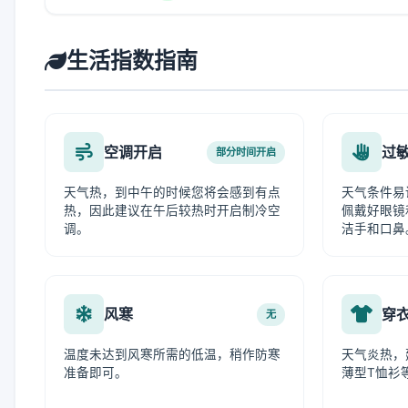
生活指数指南
空调开启
过
部分时间开启
天气热，到中午的时候您将会感到有点
天气条件易
热，因此建议在午后较热时开启制冷空
佩戴好眼镜
调。
洁手和口鼻
风寒
穿
无
温度未达到风寒所需的低温，稍作防寒
天气炎热，
准备即可。
薄型T恤衫