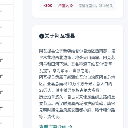
>300
严重污染
停留在室内，减少通风
°
°
关于阿瓦提县
°
阿瓦提县位于新疆维吾尔自治区西南部，塔
里木盆地西北边缘，地处天山南麓、阿克苏
4°
河与和田河下游。其名称源于维吾尔语“阿
瓦提”，意为繁荣、富庶之地。
3°
阿瓦提县隶属于新疆维吾尔自治区阿克苏地
区。全县总面积1.3万平方千米，总人口约
28万人，其中维吾尔族占绝大多数。
4°
历史沿革悠久，自古以来便是丝绸之路的重
要节点。西汉时期属西域都护府管辖，唐宋
2°
元明时期先后隶属安西都护府、喀什噶尔路
等，清代设...
°
查看完整介绍