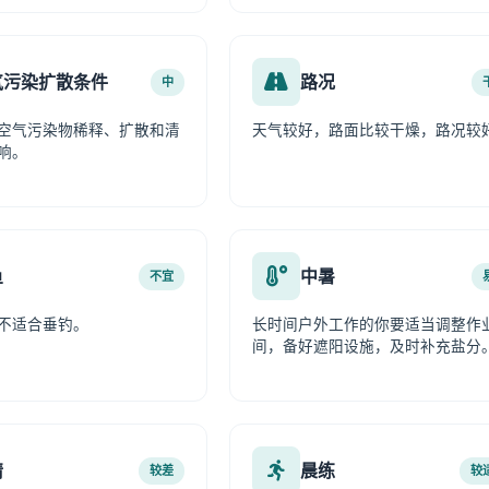
气污染扩散条件
路况
中
空气污染物稀释、扩散和清
天气较好，路面比较干燥，路况较
响。
鱼
中暑
不宜
不适合垂钓。
长时间户外工作的你要适当调整作
间，备好遮阳设施，及时补充盐分
情
晨练
较差
较