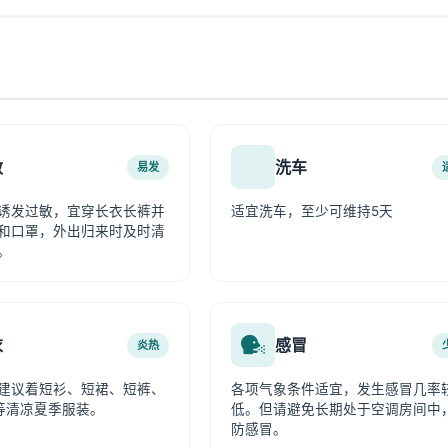
敏
洗车
易发
诱发过敏，宜穿长衣长裤并
适宜洗车，至少可维持5天
和口罩，外出归来时及时清
。
衣
感冒
炎热
建议着短衫、短裙、短裤、
各项气象条件适宜，发生感冒几率
等清凉夏季服装。
低。但请避免长期处于空调房间中
防感冒。