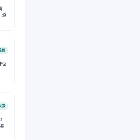
稍
，避
极强
建议
肤
很强
以
免暴