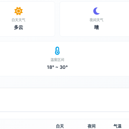
白天天气
夜间天气
多云
晴
温度区间
18° ~ 30°
白天
夜间
气温