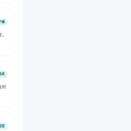
干燥
好。
易发
业时
。
适宜