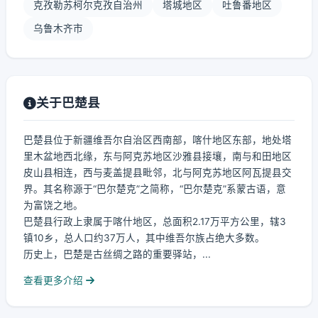
克孜勒苏柯尔克孜自治州
塔城地区
吐鲁番地区
乌鲁木齐市
关于巴楚县
巴楚县位于新疆维吾尔自治区西南部，喀什地区东部，地处塔
里木盆地西北缘，东与阿克苏地区沙雅县接壤，南与和田地区
皮山县相连，西与麦盖提县毗邻，北与阿克苏地区阿瓦提县交
界。其名称源于“巴尔楚克”之简称，“巴尔楚克”系蒙古语，意
为富饶之地。
巴楚县行政上隶属于喀什地区，总面积2.17万平方公里，辖3
镇10乡，总人口约37万人，其中维吾尔族占绝大多数。
历史上，巴楚是古丝绸之路的重要驿站，...
查看更多介绍