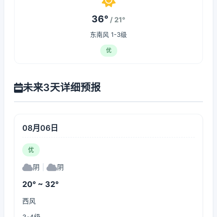
36°
/ 21°
东南风 1-3级
优
未来3天详细预报
08月06日
优
阴
|
阴
20° ~ 32°
西风