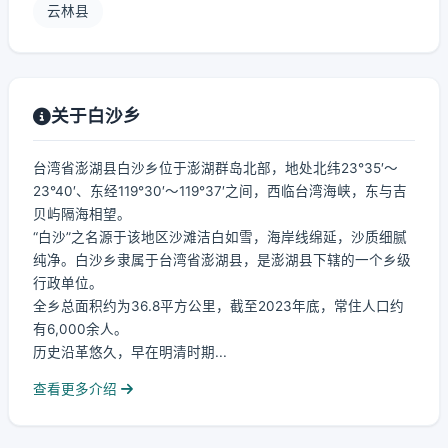
云林县
关于白沙乡
台湾省澎湖县白沙乡位于澎湖群岛北部，地处北纬23°35′～
23°40′、东经119°30′～119°37′之间，西临台湾海峡，东与吉
贝屿隔海相望。
“白沙”之名源于该地区沙滩洁白如雪，海岸线绵延，沙质细腻
纯净。白沙乡隶属于台湾省澎湖县，是澎湖县下辖的一个乡级
行政单位。
全乡总面积约为36.8平方公里，截至2023年底，常住人口约
有6,000余人。
历史沿革悠久，早在明清时期...
查看更多介绍