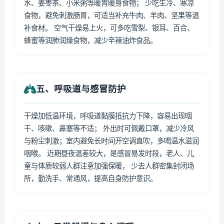
水、姜枣茶、小米粥等暖胃暖身食物； 少吃生冷、寒凉
食物，避免刺激肠胃，可适当补充牛肉、羊肉、坚果等温
补食材。 空气干燥易上火，可多吃雪梨、银耳、百合、
蜂蜜等润肺润燥食物，减少辛辣油炸食品。
五、呼吸道与感冒防护
干燥加低温环境，呼吸道黏膜抵抗力下降，容易出现咽
干、咳嗽、鼻塞等不适； 外出时可佩戴口罩，减少冷风
与粉尘刺激；室内避免长时间开空调直吹，多喝温水滋润
咽喉。 近期昼夜温差较大，是感冒易发时段，老人、儿
童与体质较弱人群注意加强保暖， 少去人群密集封闭场
所，勤洗手、常通风，提高自身防护意识。