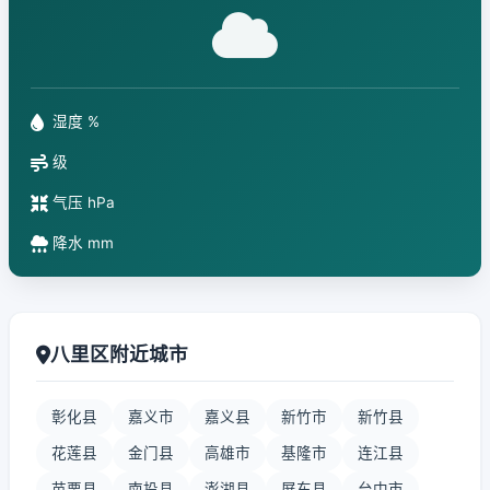
湿度 %
级
气压 hPa
降水 mm
八里区附近城市
彰化县
嘉义市
嘉义县
新竹市
新竹县
花莲县
金门县
高雄市
基隆市
连江县
苗栗县
南投县
澎湖县
屏东县
台中市