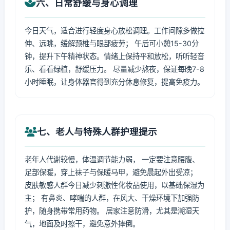
六、日常舒缓与身心调理
今日天气，适合进行轻度身心放松调理。工作间隙多做拉
伸、远眺，缓解颈椎与眼部疲劳； 午后可小憩15-30分
钟，提升下午精神状态。情绪上保持平和放松，听听轻音
乐、看看绿植，舒缓压力。 尽量减少熬夜，保证每晚7-8
小时睡眠，让身体器官得到充分休息修复，提高免疫力。
七、老人与特殊人群护理提示
老年人代谢较慢，体温调节能力弱， 一定要注意腰腹、
足部保暖，穿上袜子与保暖马甲，避免晨起外出受凉；
皮肤敏感人群今日减少刺激性化妆品使用，以基础保湿为
主； 有鼻炎、哮喘的人群，在风大、干燥环境下加强防
护，随身携带常用药物。 居家注意防滑，尤其是潮湿天
气，地面及时擦干，避免意外摔倒。