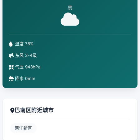
雾
湿度 78%
东风 3-4级
气压 948hPa
降水 0mm
巴南区附近城市
两江新区