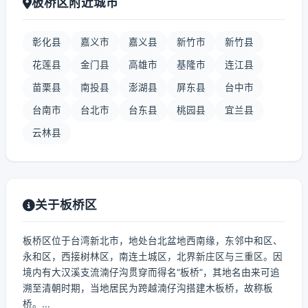
板桥区附近城市
彰化县
嘉义市
嘉义县
新竹市
新竹县
花莲县
金门县
高雄市
基隆市
连江县
苗栗县
南投县
澎湖县
屏东县
台中市
台南市
台北市
台东县
桃园县
宜兰县
云林县
关于板桥区
板桥区位于台湾新北市，地处台北盆地西南缘，东邻中和区、
永和区，西接树林区，南连土城区，北界新庄区与三重区。因
境内有大汉溪支流湳仔沟贯穿而得名“板桥”，其地名由来可追
溯至清朝时期，当地居民为跨越湳仔沟搭建木板桥，故称板
桥。...