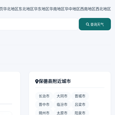
页
华北地区
东北地区
华东地区
华南地区
华中地区
西南地区
西北地区
查询天气
保德县附近城市
长治市
大同市
晋城市
晋中市
临汾市
吕梁市
朔州市
太原市
阳泉市