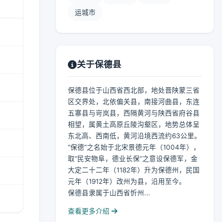
运城市
关于保德县
保德县位于山西省西北部，地处晋陕蒙三省
区交界处，北依偏关县，南接河曲县，东连
五寨县与岢岚县，西隔黄河与陕西省府谷县
相望，属黄土高原丘陵沟壑区，地势总体呈
东北高、西南低，黄河沿境西流约63公里。
“保德”之名始于北宋景德元年（1004年），
取“民安物阜，德业长保”之意设保德军，金
大定二十二年（1182年）升为保德州，民国
元年（1912年）改州为县，沿用至今。
保德县隶属于山西省忻州...
查看更多介绍