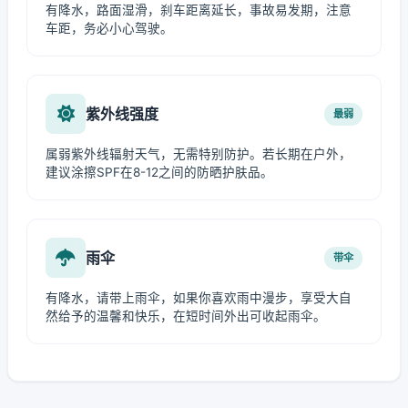
有降水，路面湿滑，刹车距离延长，事故易发期，注意
车距，务必小心驾驶。
紫外线强度
最弱
属弱紫外线辐射天气，无需特别防护。若长期在户外，
建议涂擦SPF在8-12之间的防晒护肤品。
雨伞
带伞
有降水，请带上雨伞，如果你喜欢雨中漫步，享受大自
然给予的温馨和快乐，在短时间外出可收起雨伞。