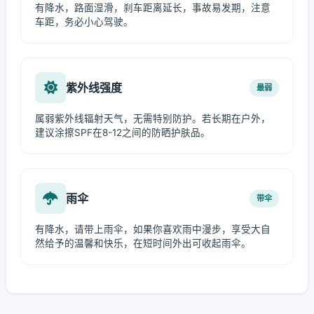
有降水，路面湿滑，刹车距离延长，事故易发期，注意
车距，务必小心驾驶。
紫外线强度
最弱
属弱紫外线辐射天气，无需特别防护。若长期在户外，
建议涂擦SPF在8-12之间的防晒护肤品。
雨伞
带伞
有降水，请带上雨伞，如果你喜欢雨中漫步，享受大自
然给予的温馨和快乐，在短时间外出可收起雨伞。