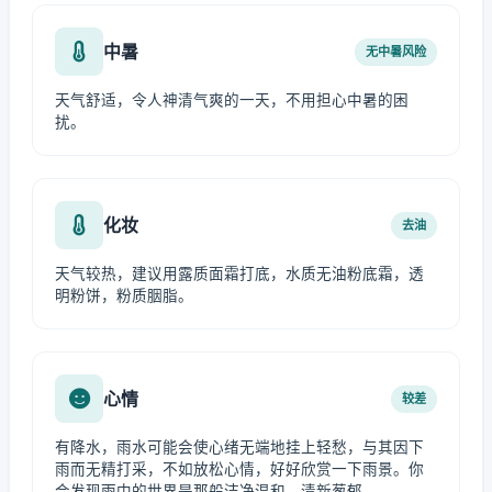
中暑
无中暑风险
天气舒适，令人神清气爽的一天，不用担心中暑的困
扰。
化妆
去油
天气较热，建议用露质面霜打底，水质无油粉底霜，透
明粉饼，粉质胭脂。
心情
较差
有降水，雨水可能会使心绪无端地挂上轻愁，与其因下
雨而无精打采，不如放松心情，好好欣赏一下雨景。你
会发现雨中的世界是那般洁净温和、清新葱郁。