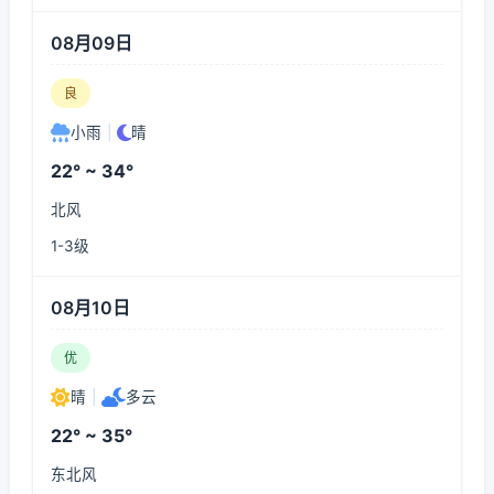
08月09日
良
小雨
|
晴
22° ~ 34°
北风
1-3级
08月10日
优
晴
|
多云
22° ~ 35°
东北风