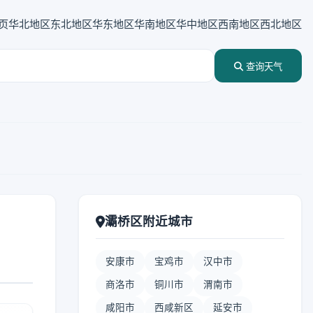
页
华北地区
东北地区
华东地区
华南地区
华中地区
西南地区
西北地区
查询天气
灞桥区附近城市
安康市
宝鸡市
汉中市
商洛市
铜川市
渭南市
咸阳市
西咸新区
延安市