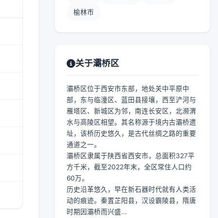
榆林市
关于灞桥区
灞桥区位于西安市东部，地处关中平原中
部，东与临潼区、蓝田县接壤，西至浐河与
雁塔区、新城区为邻，南连长安区，北濒渭
水与高陵区相望。其名称源于境内古灞桥遗
址，该桥历史悠久，是古代丝绸之路的重要
通道之一。
灞桥区隶属于陕西省西安市，总面积327平
方千米，截至2022年末，全区常住人口约
60万。
历史沿革悠久，早在新石器时代就有人类活
动的痕迹。秦置芷阳县，汉设霸陵县，隋唐
时期因灞桥而兴盛...