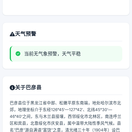
天气预警
当前无气象预警，天气平稳
关于巴彦县
巴彦县位于黑龙江省中部、松嫩平原东南端，地处哈尔滨市北
郊，地理坐标介于东经126°45′—127°42′、北纬45°30′—
46°40′之间，东与木兰县接壤，西邻绥化市北林区，南连呼兰
区和宾县，北靠绥化市庆安县，属中温带大陆性季风气候。县
名“巴彦”源自满语“富饶”之意，清光绪三十年（1904年）设巴