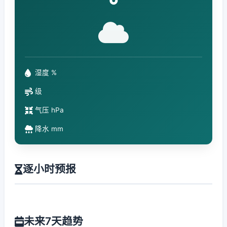
°
湿度 %
级
气压 hPa
降水 mm
逐小时预报
未来7天趋势