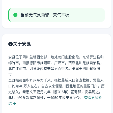
当前无气象预警，天气平稳
关于安县
安县位于四川盆地西北部，地处龙门山脉南段，东邻罗江县和
绵竹市，南接德阳市旌阳区、广汉市，西靠北川羌族自治县，
北连江油市。因县境内有安昌河而得名。隶属于四川省绵阳
市。
全县幅员面积1187平方千米，根据最新人口普查数据，常住人
口约为40万人左右。自古以来便是川西北地区的重要门户，历
史悠久。秦惠文王更元九年（前316年）置蜀郡，安县属之。
此后历经多次建制调整，于1950年设安县至今。
查看更多介
绍