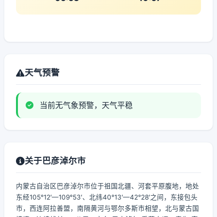
天气预警
当前无气象预警，天气平稳
关于巴彦淖尔市
内蒙古自治区巴彦淖尔市位于祖国北疆、河套平原腹地，地处
东经105°12′—109°53′、北纬40°13′—42°28′之间，东接包头
市，西连阿拉善盟，南隔黄河与鄂尔多斯市相望，北与蒙古国