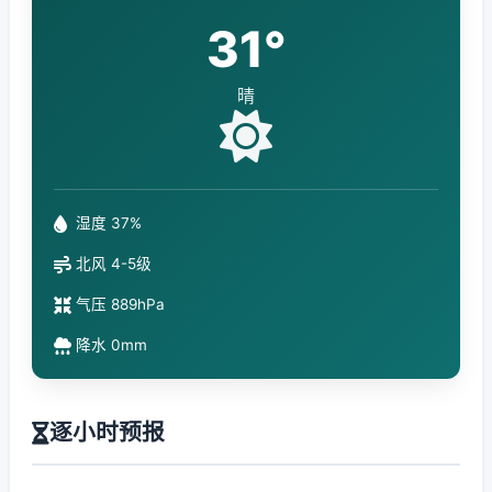
31°
晴
湿度 37%
北风 4-5级
气压 889hPa
降水 0mm
逐小时预报