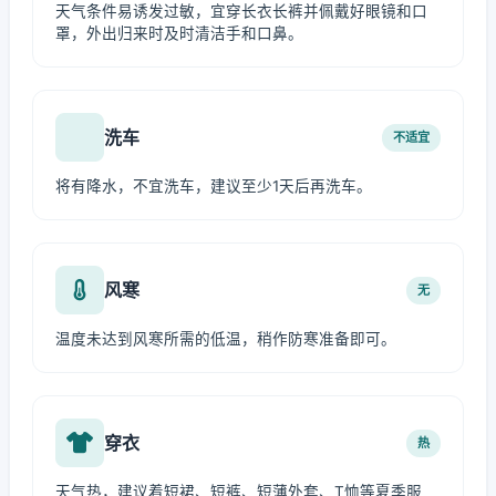
天气条件易诱发过敏，宜穿长衣长裤并佩戴好眼镜和口
罩，外出归来时及时清洁手和口鼻。
洗车
不适宜
将有降水，不宜洗车，建议至少1天后再洗车。
风寒
无
温度未达到风寒所需的低温，稍作防寒准备即可。
穿衣
热
天气热，建议着短裙、短裤、短薄外套、T恤等夏季服