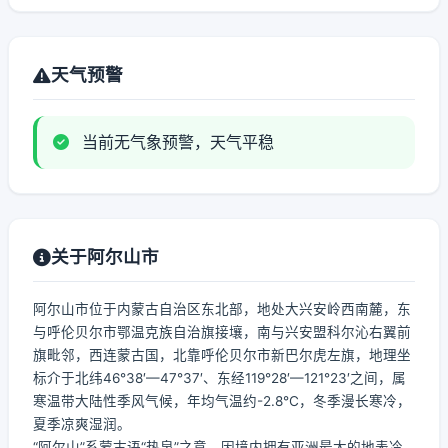
天气预警
当前无气象预警，天气平稳
关于阿尔山市
阿尔山市位于内蒙古自治区东北部，地处大兴安岭西南麓，东
与呼伦贝尔市鄂温克族自治旗接壤，南与兴安盟科尔沁右翼前
旗毗邻，西连蒙古国，北靠呼伦贝尔市新巴尔虎左旗，地理坐
标介于北纬46°38′—47°37′、东经119°28′—121°23′之间，属
寒温带大陆性季风气候，年均气温约-2.8℃，冬季漫长寒冷，
夏季凉爽湿润。
“阿尔山”系蒙古语“热泉”之意，因境内拥有亚洲最大的地表冷