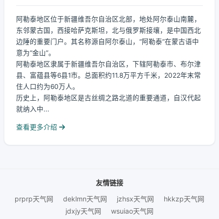
阿勒泰地区位于新疆维吾尔自治区北部，地处阿尔泰山南麓，
东邻蒙古国，西接哈萨克斯坦，北与俄罗斯接壤，是中国西北
边陲的重要门户。其名称源自阿尔泰山，“阿勒泰”在蒙古语中
意为“金山”。
阿勒泰地区隶属于新疆维吾尔自治区，下辖阿勒泰市、布尔津
县、富蕴县等6县1市。总面积约11.8万平方千米，2022年末常
住人口约为60万人。
历史上，阿勒泰地区是古丝绸之路北道的重要通道，自汉代起
就纳入中...
查看更多介绍
友情链接
prprp天气网
deklmn天气网
jzhsx天气网
hkkzp天气网
jdxjy天气网
wsuiao天气网