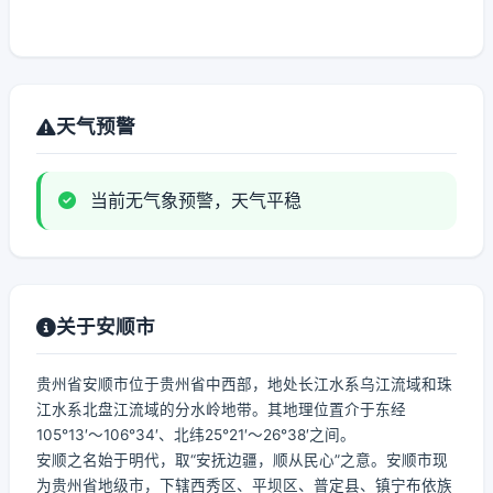
天气预警
当前无气象预警，天气平稳
关于安顺市
贵州省安顺市位于贵州省中西部，地处长江水系乌江流域和珠
江水系北盘江流域的分水岭地带。其地理位置介于东经
105°13′～106°34′、北纬25°21′～26°38′之间。
安顺之名始于明代，取“安抚边疆，顺从民心”之意。安顺市现
为贵州省地级市，下辖西秀区、平坝区、普定县、镇宁布依族