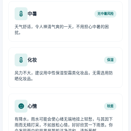
中暑
无中暑风险
天气舒适，令人神清气爽的一天，不用担心中暑的困
扰。
化妆
保湿
风力不大，建议用中性保湿型霜类化妆品，无需选用防
晒化妆品。
心情
较差
有降水，雨水可能会使心绪无端地挂上轻愁，与其因下
雨而无精打采，不如放松心情，好好欣赏一下雨景。你
会发现雨中的世界是那般洁净温和、清新葱郁。