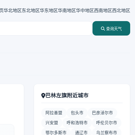
页
华北地区
东北地区
华东地区
华南地区
华中地区
西南地区
西北地区
查询天气
巴林左旗附近城市
阿拉善盟
包头市
巴彦淖尔市
兴安盟
呼和浩特市
呼伦贝尔市
鄂尔多斯市
通辽市
乌兰察布市