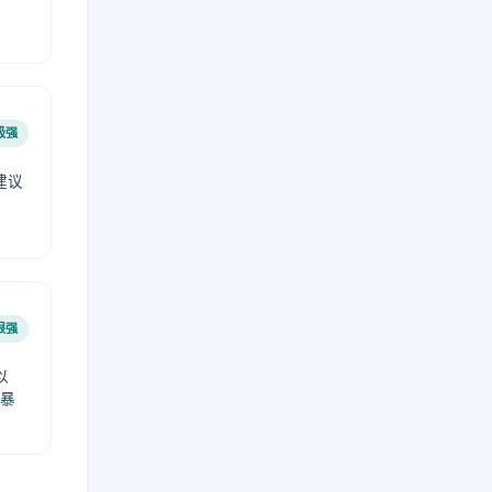
极强
建议
肤
很强
以
免暴