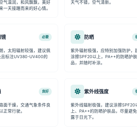
空气温润，和风飘飘，美好
天气不错，空气清新。
来一天接踵而来的好心情。
阳镜
防晒
必要
朗，太阳辐射较强，建议佩
紫外辐射极强，应特别加强防护，
且标注UV380-UV400的
涂擦SPF20以上，PA++的防晒护
品，并随时补涂。
通
紫外线强度
良好
路面干燥，交通气象条件良
紫外线辐射极强，建议涂擦SPF20
以正常行驶。
上、PA++的防晒护肤品，尽量避
露于日光下。