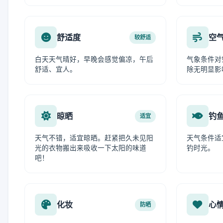
舒适度
空
较舒适
白天天气晴好，早晚会感觉偏凉，午后
气象条件对
舒适、宜人。
除无明显影
晾晒
钓
适宜
天气不错，适宜晾晒。赶紧把久未见阳
天气条件适
光的衣物搬出来吸收一下太阳的味道
钓时光。
吧！
化妆
心
防晒