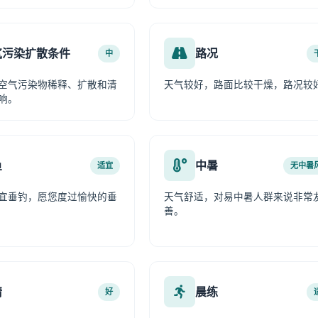
气污染扩散条件
路况
中
空气污染物稀释、扩散和清
天气较好，路面比较干燥，路况较
响。
鱼
中暑
适宜
无中暑
宜垂钓，愿您度过愉快的垂
天气舒适，对易中暑人群来说非常
善。
情
晨练
好