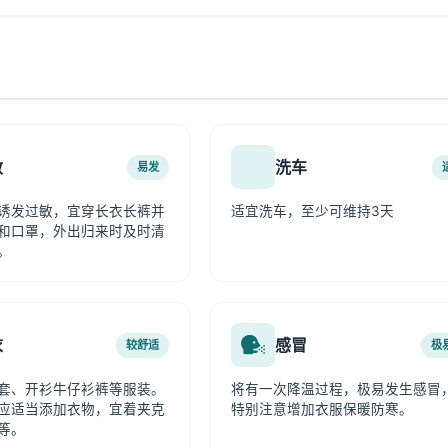
敏
洗车
易发
诱发过敏，宜穿长衣长裤并
适宜洗车，至少可维持3天
和口罩，外出归来时及时清
。
衣
感冒
较舒适
极
套、开衫牛仔衫裤等服装。
将有一次降温过程，极易发生感冒
应适当添加衣物，宜着夹克
特别注意增加衣服保暖防寒。
等。