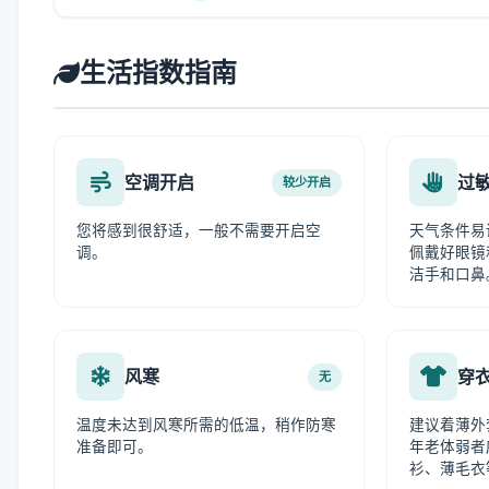
生活指数指南
空调开启
过
较少开启
您将感到很舒适，一般不需要开启空
天气条件易
调。
佩戴好眼镜
洁手和口鼻
风寒
穿
无
温度未达到风寒所需的低温，稍作防寒
建议着薄外
准备即可。
年老体弱者
衫、薄毛衣