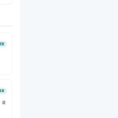
适宜
易发
，请