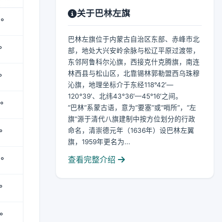
关于巴林左旗
°
巴林左旗位于内蒙古自治区东部、赤峰市北
°
部，地处大兴安岭余脉与松辽平原过渡带，
东邻阿鲁科尔沁旗，西接克什克腾旗，南连
林西县与松山区，北靠锡林郭勒盟西乌珠穆
°
沁旗，地理坐标介于东经118°42′—
120°39′、北纬43°36′—45°16′之间。
°
“巴林”系蒙古语，意为“要塞”或“哨所”，“左
旗”源于清代八旗建制中按方位划分的行政
命名，清崇德元年（1636年）设巴林左翼
°
旗，1959年更名为...
查看完整介绍
°
°
°