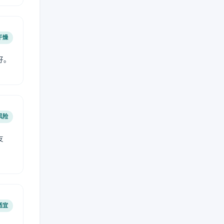
干燥
好。
风险
友
适宜