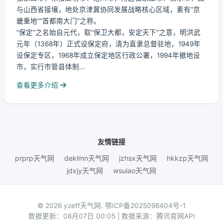
与山西省接壤，地处京津冀协同发展战略核心区域，素有“京
畿重地”“首都南大门”之称。
“保定”之名始自元代，取“保卫大都，安定天下”之意，明洪武
元年（1368年）正式设保定府，清为直隶总督驻地，1949年
设保定专区，1968年成立保定地区行政公署，1994年撤地设
市，实行市管县体制...
查看更多介绍
友情链接
prprp天气网
deklmn天气网
jzhsx天气网
hkkzp天气网
jdxjy天气网
wsuiao天气网
© 2026 yzeff天气网.
鄂ICP备2025098404号-1
数据更新：08月07日 00:05 | 数据来源：腾讯官网API