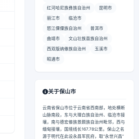
红河哈尼族彝族自治州
昆明市
丽江市
临沧市
怒江傈僳族自治州
普洱市
曲靖市
文山壮族苗族自治州
西双版纳傣族自治州
玉溪市
昭通市
关于保山市
云南省保山市位于云南省西南部，地处横断
山脉南段，东与大理白族自治州、临沧市接
壤，南与德宏傣族景颇族自治州毗邻，西与
缅甸接壤，国境线长167.78公里。保山之名
源于明代在此设永昌军民府，取“永世兴昌”