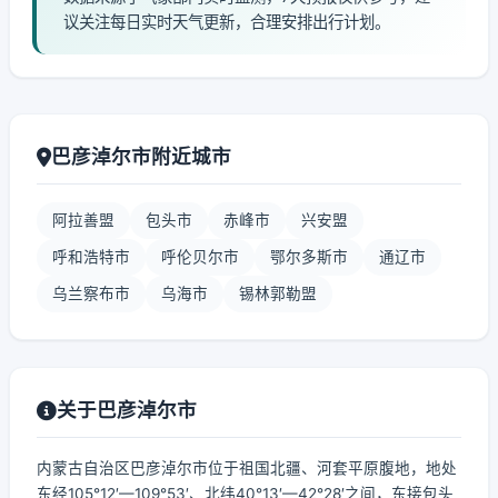
议关注每日实时天气更新，合理安排出行计划。
巴彦淖尔市附近城市
阿拉善盟
包头市
赤峰市
兴安盟
呼和浩特市
呼伦贝尔市
鄂尔多斯市
通辽市
乌兰察布市
乌海市
锡林郭勒盟
关于巴彦淖尔市
内蒙古自治区巴彦淖尔市位于祖国北疆、河套平原腹地，地处
东经105°12′—109°53′、北纬40°13′—42°28′之间，东接包头